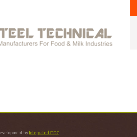
 Development by
Integrated ITDC