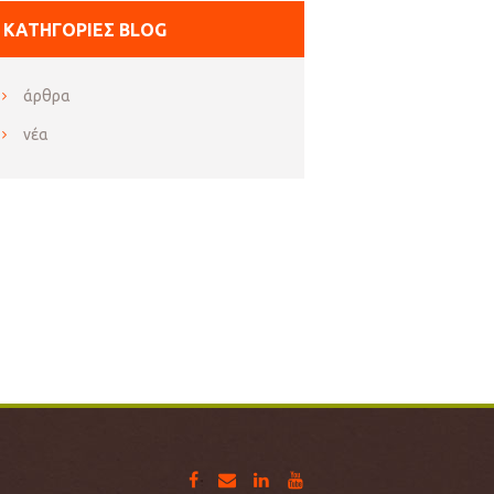
ΚΑΤΗΓΟΡΊΕΣ BLOG
άρθρα
Next item
νέα
inox