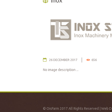
inox
26 DECEMBER 2017
656
No image description ...
© OisFarm 2017 All Rights Reserved | Web