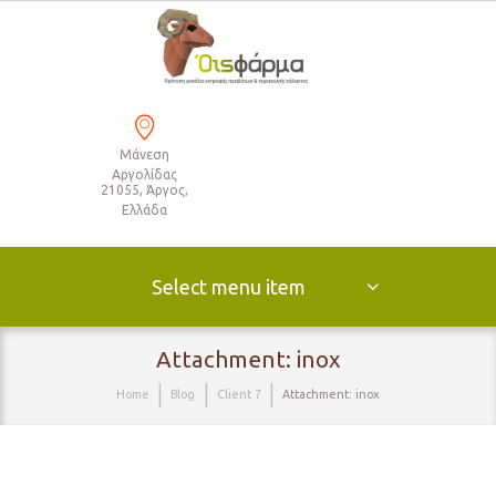
Μάνεση
Αργολίδας
21055, Άργος,
Ελλάδα
Select menu item
Attachment: inox
Home
Blog
Client 7
Attachment: inox