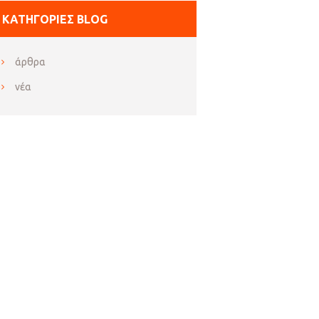
ΚΑΤΗΓΟΡΊΕΣ BLOG
άρθρα
νέα
Next item
Στάβλος πάχυνσης