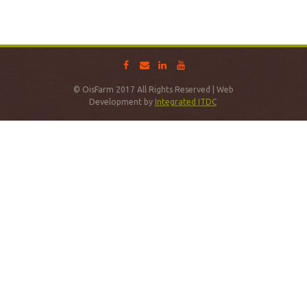
© OisFarm 2017 All Rights Reserved | Web
Development by
Integrated ITDC